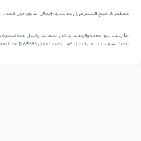
سيظهر لك مبلغ الخصم فوراً ويتم تحديث إجمالي الفاتورة قبل السداد!
ابدأ رحلتك نحو الصحة والرشاقة بذكاء واقتصاديّة، واجعل سلة مشترياتك
منصة ايهيرب، ولا تنسَ تفعيل كود الخصم الفعال JNW5686 عند الدفع لتضمن التوفير الأكبر لعام 2026!