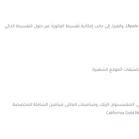
حلول دفع وتقسيط مرنة: يمكنك الدفع عبر بطاقات مدى، أبل باي (Apple Pay)، والفيزا، إلى جانب إمكانية تقسيط الفاتورة عبر حلول التقسيط الذكي
أنواع فيتامين د3 (Vitamin D3)، أوميغا 3 (Omega-3) النقي، المغنيسيوم، الزنك، وفيتامينات المالتي فيتامين الشاملة المخصصة