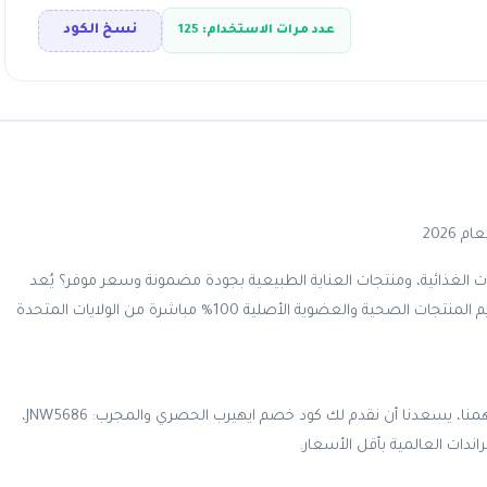
نسخ الكود
عدد مرات الاستخدام:
125
الغذائية، ومنتجات العناية الطبيعية بجودة مضمونة وسعر موفر؟ يُعد
موقع ايهيرب (iHerb) المنصة العالمية الأولى والأكثر ثقة عالمياً في تقديم المنتجات الصحية والعضوية الأصلية 100% مباشرة من الولايات المتحدة
ولأن الاستثمار في صحتك وصحة عائلتك لا يقدّر بثمن ولكن ميزانيتك تهمنا، يسعدنا أن نقدم لك كود خصم ايهيرب الحصري والمجرب: JNW5686،
ات العالمية بأقل الأسعار.