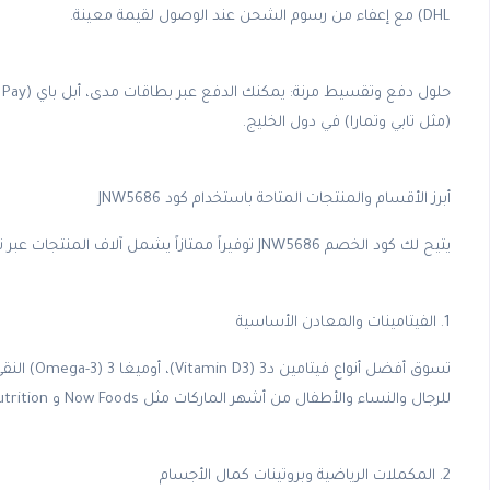
DHL) مع إعفاء من رسوم الشحن عند الوصول لقيمة معينة.
(مثل تابي وتمارا) في دول الخليج.
أبرز الأقسام والمنتجات المتاحة باستخدام كود JNW5686
يتيح لك كود الخصم JNW5686 توفيراً ممتازاً يشمل آلاف المنتجات عبر تصنيفات الموقع الشهيرة:
1. الفيتامينات والمعادن الأساسية
تسوق أفضل 
للرجال والنساء والأطفال من أشهر الماركات مثل Now Foods و California Gold Nutrition.
2. المكملات الرياضية وبروتينات كمال الأجسام