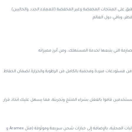
كود: خصم إضافي قوي يطبق على المنتجات المخفضة وغير المخفضة (للعملاء الجدد والحاليين).
رمة التي يتبعها لخدمة المستهلك، ومن أبرز مميزاته:
ا من مستودعات مبردة ومحمية بالكامل من الرطوبة والحرارة لضمان الحفاظ
تخدمين قاموا بالفعل بشراء المنتج وتجربته، مما يسهل عليك اتخاذ قرار
أسعار تنافسية وشحن سريع: يقدم ايهيرب أسعاراً تقل كثيراً عن الصيدليات المحلية، بالإضافة إلى خيارات شحن سريعة وموثوقة (مثل Aramex و