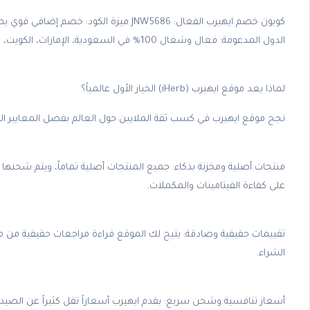
كوبون خصم ايهيرب الفعال: JNW5686 ميزة ال
الدول المدعومة: فعال وشغال 100% في السعودية، الإمارات، الكويت، قطر، وباقي دول العالم.
لماذا يعد موقع ايهيرب (iHerb) الخيار الأول عالمياً؟
نجح موقع ايهيرب في كسب ثقة الملايين حول العالم بفضل المعايير الصا
منتجات أصلية ومخزنة بذكاء: جميع المنتجات أصلية تماماً، ويتم شحنه
على كفاءة الفيتامينات والمكملات.
تقييمات حقيقية وصادقة: يتيح لك الموقع قراءة مراجعات حقيقية من مس
الشراء.