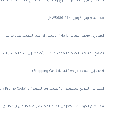
للحصول على التخفيض الفوري وتطبيق الكود بنجاح، اتبعي الخطوات البسي
قم بنسخ رمز الكوبون بدقة: JNW5686.
انتقل إلى موقع ايهيرب (iHerb) الرسمي أو افتح التطبيق على جوالك.
تصفح المنتجات الصحية المفضلة لديك وأضفها إلى سلة المشتريات.
اذهب إلى صفحة مراجعة السلة (Shopping Cart).
ابحث عن المربع المخصص لـ “تطبيق رمز الخصم” أو “Apply Promo Code”.
قم بلصق الكود JNW5686 في الخانة المحددة واضغط على زر “تطبيق” (Apply).