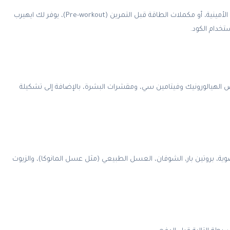
سواء كنت تبحث عن الواي بروتين (Whey Protein)، الكرياتين، الأحماض الأمينية، أو مكملات الطاقة قبل التمرين (Pre-workout)، يوفر لك ايهيرب
خدام الكود.
لهيالورونيك وفيتامين سي، ومقشرات البشرة، بالإضافة إلى تشكيلة
ية، بروتين بار، الشوفان، العسل الطبيعي (مثل عسل المانوكا)، والزيوت