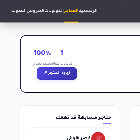
الرئيسية
المتاجر
الكوبونات
العروض
المدونة
100%
1
كوبونات فعالة
نسبة النجاح
زيارة المتجر ↗
متاجر مشابهة قد تهمك
قصر الأواني