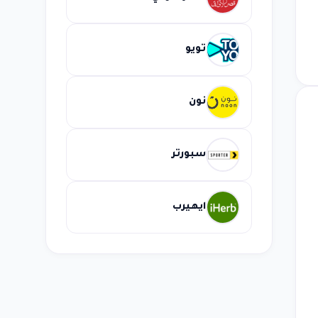
تويو
نون
سبورتر
ايهيرب