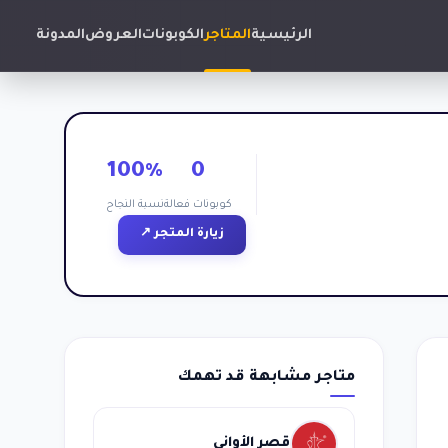
الرئيسية
المتاجر
الكوبونات
العروض
المدونة
100%
0
كوبونات فعالة
نسبة النجاح
زيارة المتجر ↗
متاجر مشابهة قد تهمك
قصر الأواني