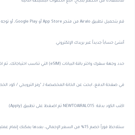
للاستفادة من الخصم بنجاح، اتبع الخطوات البسيطة التالية:
قم بتحميل تطبيق Airalo من متجر App Store أو Google Play، أو توجه إلى الموقع الرسمي.
أنشئ حساباً جديداً عبر بريدك الإلكتروني.
حدد وجهة سفرك واختر باقة البيانات (eSIM) التي تناسب احتياجاتك، ثم اضغط على "شراء الآن".
في صفحة الدفع، ابحث عن الخانة المخصصة لـ "رمز الترويجي / كود الخصم" (ly Code / Coupon
اكتب الكود بدقة: NEWTOAIRALO15 ثم اضغط على تطبيق (Apply).
ستلاحظ فوراً خصم 15% من السعر الإجمالي، بعدها يمكنك إتمام عملية الدفع بأمان والاستمتاع بإنترنت سريع وموثوق طوال رحلتك.