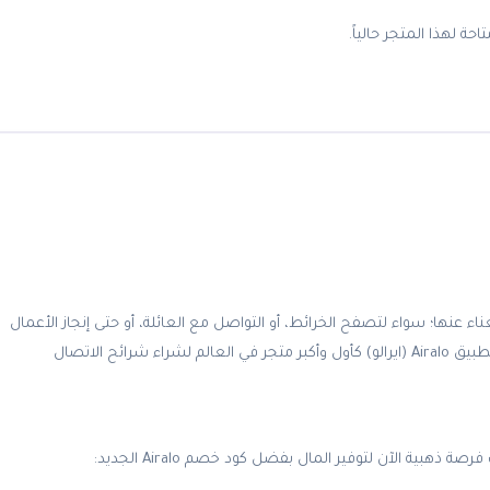
احة لهذا المتجر حالياً.
ء عنها؛ سواء لتصفح الخرائط، أو التواصل مع العائلة، أو حتى إنجاز الأعمال
أثناء التنقل. وفي ظل الارتفاع الكبير لأسعار باقات التجوال التقليدية، برز تطبيق Airalo (ايرالو) كأول وأكبر متجر في العالم لشراء شرائح الاتصال
إذا كنت تخطط لرحلتك القادمة ولم يسبق لك تجربة هذا التطبيق، فلديك فرصة ذهبية الآن لتوفير المال بفضل كود خصم Airalo الجديد: