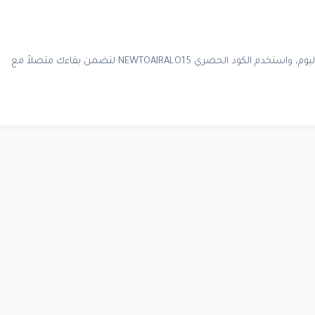
لا تدع مصاريف التجوال تفسد متعة سفرك القادم. حمل تطبيق Airalo اليوم، واستخدم الكود الحصري NEWTOAIRALO15 لتضمن بقاءك متصلاً مع